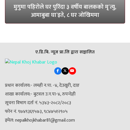
मुगुमा पहिरोले घर पुरिँदा ३ वर्षीय बालकको मृ´त्यु,
आमाबुबा घा`इते, ८ घर जोखिममा
ए.डि.बि. न्यूज प्रा.लि द्वारा सञ्चालित
प्रधान कार्यालय:- लमही न.पा. -४, देउखुरी, दाङ
शाखा कार्यालय:- बुटवल उ.न.पा-४, रुपन्देही
सूचना विभाग दर्ता नं. ५३४३-२०८२/२०८३
फोन नं. ९७४९३६९५७३, ९८४७५१२९०५
इमेल: nepalkhojkhabar81@gmail.com