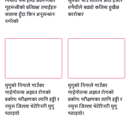
निर्मला पन्त हत्या प्रकरणबारे
सुनको भाउ तोलामै आठ हजार
गृहमन्त्रीको प्रतिप्रश्नः तपाईंहरु
रुपैयाँले बढ्यो कतिमा हुखैछ
सत्तामा हुँदा किन अनुसन्धान
कारोबार
नगरेको
मुगुको निगाले गाउँका
मुगुको निगाले गाउँका
गाईगोरुमा अज्ञात रोगको
गाईगोरुमा अज्ञात रोगको
प्रकोप: परीक्षणका लागि हड्डी र
प्रकोप: परीक्षणका लागि हड्डी र
नमुना जिल्ला भेटेरिनरी मुगु
नमुना जिल्ला भेटेरिनरी मुगु
पठाइयो
पठाइयो।