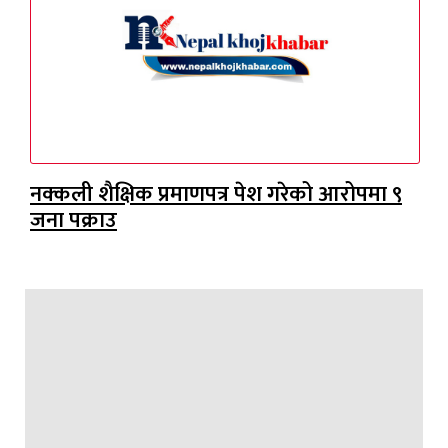
नक्कली शैक्षिक प्रमाणपत्र पेश गरेको आरोपमा ९
जना पक्राउ
ए.डि.बि. न्यूज प्रा.लि द्वारा सञ्चालित