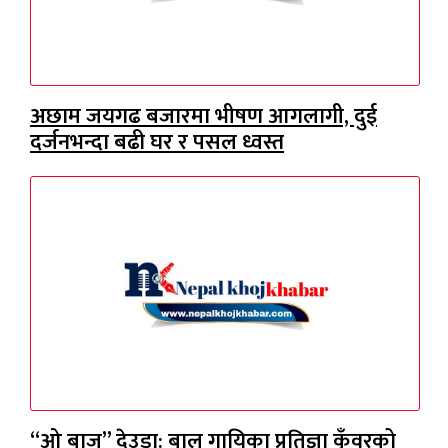
अछाम जयगढ बजारमा भीषण आगलागी, दुई
दर्जनभन्दा बढी घर र पसल ध्वस्त
“ओ बाज” देउडा: बाल गायिका प्रतिज्ञा कुँवरको