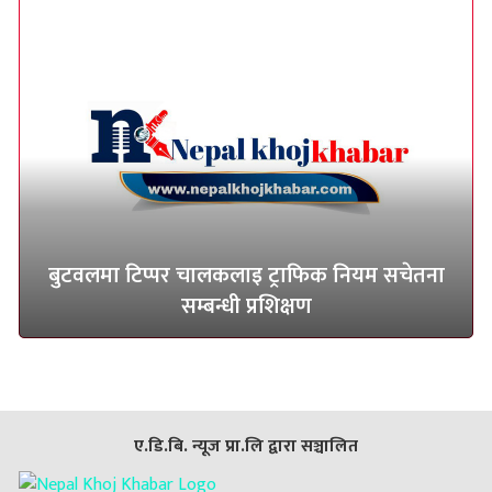
बुटवलमा टिप्पर चालकलाइ ट्राफिक नियम सचेतना
सम्बन्धी प्रशिक्षण
ए.डि.बि. न्यूज प्रा.लि द्वारा सञ्चालित