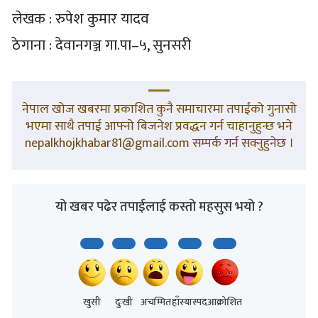
लेखक : रुपेश कुमार यादव
ठेगाना : देवानगञ्ज गा.पा–५, सुनसरी
नेपाल खोज खबरमा प्रकाशित कुनै समाचारमा तपाईंको गुनासो
भएमा साथै तपाई आफ्नो बिजनेश प्रवद्धन गर्न चाहानुहुन्छ भने
nepalkhojkhabar81@gmail.com सम्पर्क गर्न सक्नुहुनेछ ।
यो खबर पढेर तपाईलाई कस्तो महसुस भयो ?
खुसी
दुःखी
अचम्मित
हाँस्यास्पद
आक्रोशित