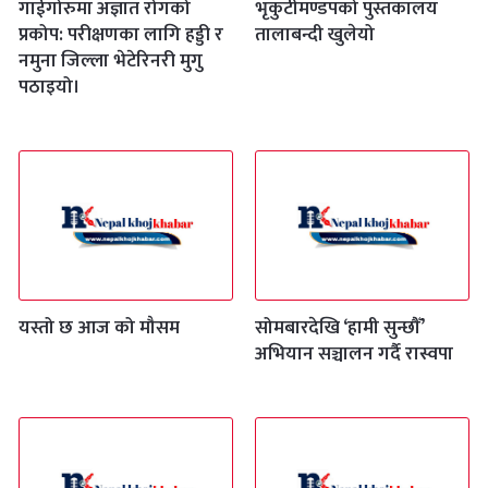
गाईगोरुमा अज्ञात रोगको
भृकुटीमण्डपको पुस्तकालय
प्रकोप: परीक्षणका लागि हड्डी र
तालाबन्दी खुलेयो
नमुना जिल्ला भेटेरिनरी मुगु
पठाइयो।
यस्तो छ आज को मौसम
सोमबारदेखि ‘हामी सुन्छौँ’
अभियान सञ्चालन गर्दै रास्वपा