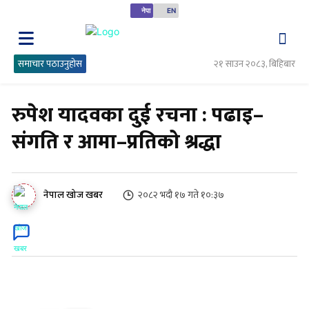
नेपा
EN
समाचार पठाउनुहोस
२१ साउन २०८३, बिहिबार
रुपेश यादवका दुई रचना : पढाइ–
संगति र आमा–प्रतिको श्रद्धा
२०८२ भदौ १७ गते १०:३७
नेपाल खोज खबर