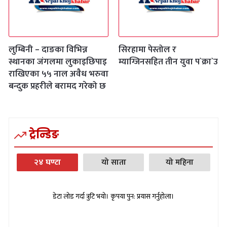
लुम्बिनी – दाङका विभिन्न
सिरहामा पेस्तोल र
स्थानका जंगलमा लुकाइछिपाइ
म्याग्जिनसहित तीन युवा प`क्रा`उ
राखिएका ५५ नाल अवैध भरुवा
बन्दुक प्रहरीले बरामद गरेको छ
ट्रेन्डिङ
२४ घण्टा
यो साता
यो महिना
डेटा लोड गर्दा त्रुटि भयो। कृपया पुन: प्रयास गर्नुहोला।