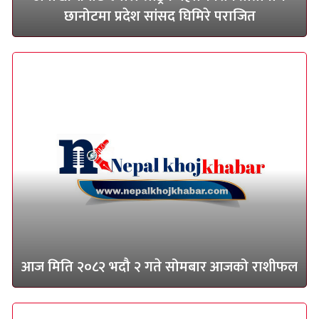
छानोटमा प्रदेश सांसद घिमिरे पराजित
आज मिति २०८२ भदौ २ गते सोमबार आजको राशीफल