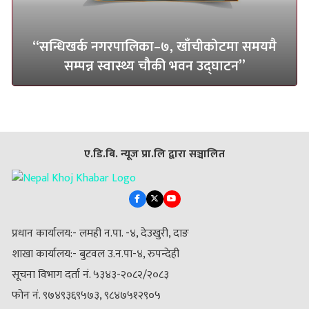
“सन्धिखर्क नगरपालिका–७, खाँचीकोटमा समयमै
सम्पन्न स्वास्थ्य चौकी भवन उद्घाटन”
ए.डि.बि. न्यूज प्रा.लि द्वारा सञ्चालित
प्रधान कार्यालय:- लमही न.पा. -४, देउखुरी, दाङ
शाखा कार्यालय:- बुटवल उ.न.पा-४, रुपन्देही
सूचना विभाग दर्ता नं. ५३४३-२०८२/२०८३
फोन नं. ९७४९३६९५७३, ९८४७५१२९०५