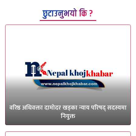
छुटाउनुभयो कि ?
वरिष्ठ अधिवक्ता दामोदर खड्का न्याय परिषद् सदस्यमा
नियुक्त