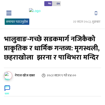
नेपा
EN
समाचार पठाउनुहोस
२२ साउन २०८३, शुक्रबार
भालुवाङ-गच्छे सडकमार्ग नजिकैको
प्राकृतिक र धार्मिक गन्तव्य: मृगस्थली,
छहराखोला झरना र पाथिभरा मन्दिर
२०८२ साउन ९ गते १४:००
नेपाल खोज खबर