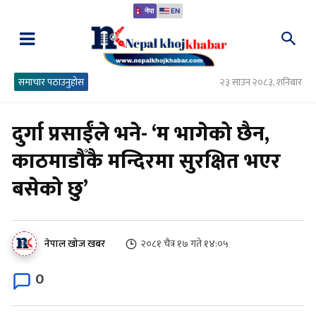
नेपा
EN
समाचार पठाउनुहोस
२३ साउन २०८३, शनिबार
दुर्गा प्रसाईंले भने- ‘म भागेको छैन,
काठमाडौँकै मन्दिरमा सुरक्षित भएर
बसेको छु’
२०८१ चैत्र १७ गते १४:०५
नेपाल खोज खबर
0