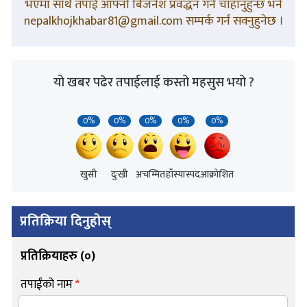
भएमा साथै तपाई आफ्नो बिजनेश प्रवद्धन गर्न चाहानुहुन्छ भने
nepalkhojkhabar81@gmail.com सम्पर्क गर्न सक्नुहुनेछ ।
यो खबर पढेर तपाईलाई कस्तो महसुस भयो ?
0%
0%
0%
0%
0%
खुसी
दुःखी
अचम्मित
हाँस्यास्पद
आक्रोशित
प्रतिक्रिया दिनुहोस्
प्रतिक्रियाहरु (
०
)
तपाईंको नाम
*