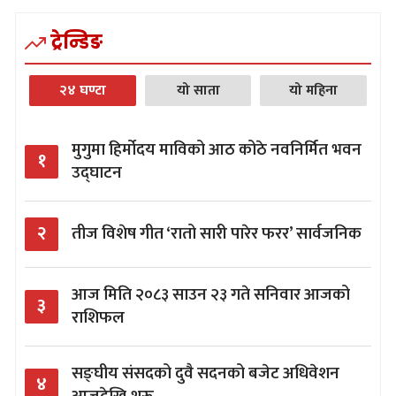
ट्रेन्डिङ
२४ घण्टा
यो साता
यो महिना
मुगुमा हिर्मोदय माविको आठ कोठे नवनिर्मित भवन
१
उद्घाटन
२
तीज विशेष गीत ‘रातो सारी पारेर फरर’ सार्वजनिक
आज मिति २०८३ साउन २३ गते सनिवार आजको
३
राशिफल
सङ्घीय संसदको दुवै सदनको बजेट अधिवेशन
४