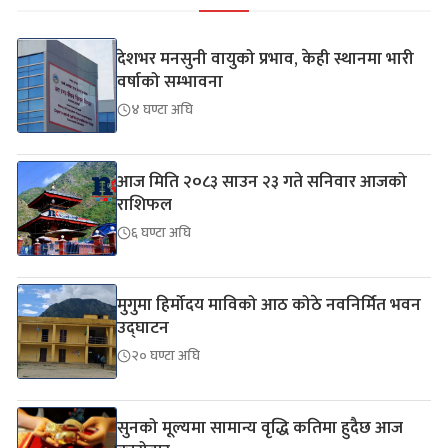
देशभर मनसुनी वायुको प्रभाव, केही स्थानमा भारी
वर्षाको सम्भावना
४ घण्टा अघि
आज मिति २०८३ साउन २३ गते सनिवार आजको
राशिफल
६ घण्टा अघि
मुगुमा हिर्मोदय माविको आठ कोठे नवनिर्मित भवन
उद्घाटन
२० घण्टा अघि
सुनको मूल्यमा सामान्य वृद्धि कतिमा हुदैछ आज