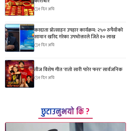
कारोबार
१ दिन अघि
करदाता प्रोत्साहन उपहार कार्यक्रम: २५० रुपैयाँको
सामान खरिद गरेका उपभोक्ताले जिते १० लाख
१ दिन अघि
तीज विशेष गीत ‘रातो सारी पारेर फरर’ सार्वजनिक
१ दिन अघि
छुटाउनुभयो कि ?