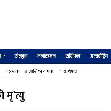
श
खेलकुद
मनोरञ्जन
राशिफल
अन्तर्राष्ट्रिय
प्रचण्ड
आशिका तामाङ
राशिफल
मृ`त्यु