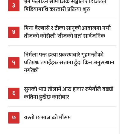
भ्रम फैलाउने सामाजिक सञ्जाल र डिजिटल
३
मिडियामाथि कारबारी प्रक्रिया शुरु
मिना बेल्बासे र टीका सानूको आवाजमा नयाँ
४
तीजको कोसेली ‘तीजको व्रत’ सार्वजनिक
निर्मला पन्त हत्या प्रकरणबारे गृहमन्त्रीको
५
प्रतिप्रश्नः तपाईंहरु सत्तामा हुँदा किन अनुसन्धान
नगरेको
सुनको भाउ तोलामै आठ हजार रुपैयाँले बढ्यो
६
कतिमा हुखैछ कारोबार
७
यस्तो छ आज को मौसम