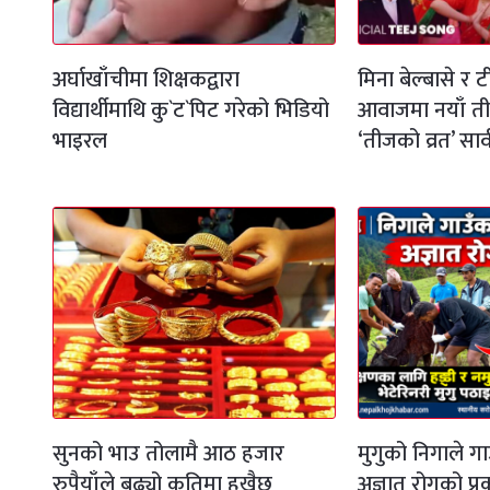
अर्घाखाँचीमा शिक्षकद्वारा
मिना बेल्बासे र 
विद्यार्थीमाथि कु`ट`पिट गरेको भिडियो
आवाजमा नयाँ त
भाइरल
‘तीजको व्रत’ सा
सुनको भाउ तोलामै आठ हजार
मुगुको निगाले ग
रुपैयाँले बढ्यो कतिमा हुखैछ
अज्ञात रोगको प्र