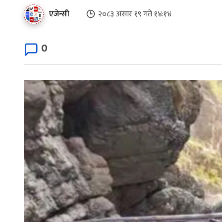
एजेन्सी
२०८३ असार १९ गते १४:१४
0