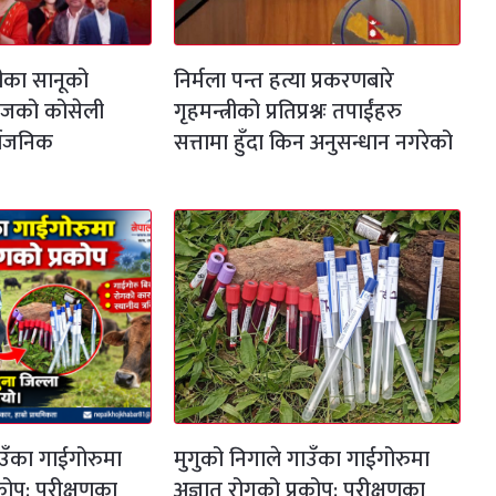
टीका सानूको
निर्मला पन्त हत्या प्रकरणबारे
ीजको कोसेली
गृहमन्त्रीको प्रतिप्रश्नः तपाईंहरु
र्वजनिक
सत्तामा हुँदा किन अनुसन्धान नगरेको
ाउँका गाईगोरुमा
मुगुको निगाले गाउँका गाईगोरुमा
कोप: परीक्षणका
अज्ञात रोगको प्रकोप: परीक्षणका