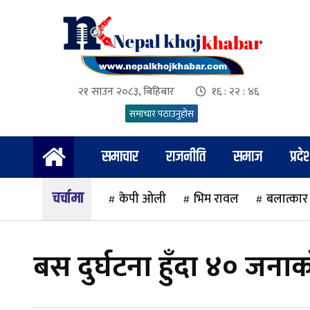
२१ साउन २०८३, बिहिबार
१६ : २२ : ४८
समाचार पठाउनुहोस
समाचार
राजनीति
समाज
प्रदे
चर्चामा
केपी ओली
भिम रावल
बलात्कार
बस दुर्घटना हुँदा ४० जनाको 