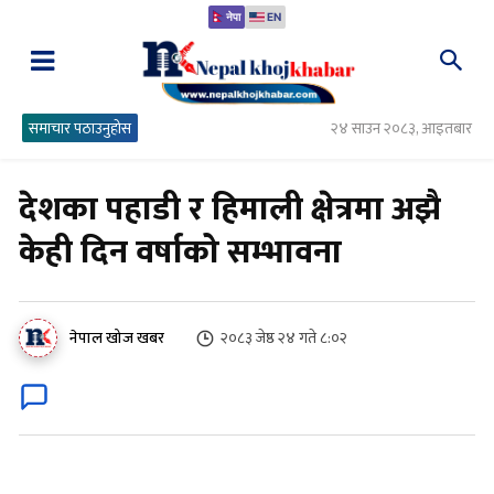
नेपा
EN
समाचार पठाउनुहोस
२४ साउन २०८३, आइतबार
देशका पहाडी र हिमाली क्षेत्रमा अझै
केही दिन वर्षाको सम्भावना
२०८३ जेष्ठ २४ गते ८:०२
नेपाल खोज खबर