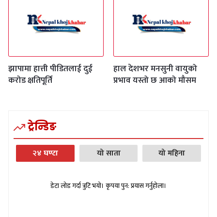
झापामा हात्ती पीडितलाई दुई
हाल देशभर मनसुनी वायुको
करोड क्षतिपूर्ति
प्रभाव यस्तो छ आको मौसम
ट्रेन्डिङ
२४ घण्टा
यो साता
यो महिना
डेटा लोड गर्दा त्रुटि भयो। कृपया पुन: प्रयास गर्नुहोला।