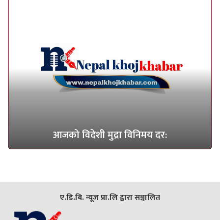
आजको विदेशी मुद्रा विनिमय दर:
ए.डि.बि. न्यूज प्रा.लि द्वारा सञ्चालित