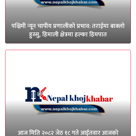
पश्चिमी न्यून चापीय प्रणालीको प्रभाव: तराईमा बाक्लो
हुस्सु, हिमाली क्षेत्रमा हल्का हिमपात
आज मिति २०८२ जेठ १८ गते आईतवार आजको