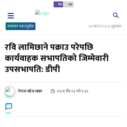
नेपा
EN
समाचार पठाउनुहोस
२२ साउन २०८३, शुक्रबार
रवि लामिछाने पक्राउ परेपछि
कार्यवाहक सभापतिको जिम्मेवारी
उपसभापति: डीपी
२०८१ चैत्र २३ गते ९:३०
नेपाल खोज खबर