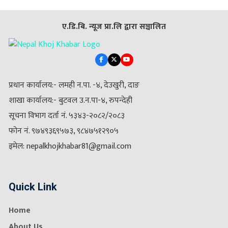
ए.डि.बि. न्यूज प्रा.लि द्वारा सञ्चालित
प्रधान कार्यालय:- लमही न.पा. -४, देउखुरी, दाङ
शाखा कार्यालय:- बुटवल उ.न.पा-४, रुपन्देही
सूचना विभाग दर्ता नं. ५३४३-२०८२/२०८३
फोन नं. ९७४९३६९५७३, ९८४७५१२९०५
इमेल: nepalkhojkhabar81@gmail.com
Quick Link
Home
About Us