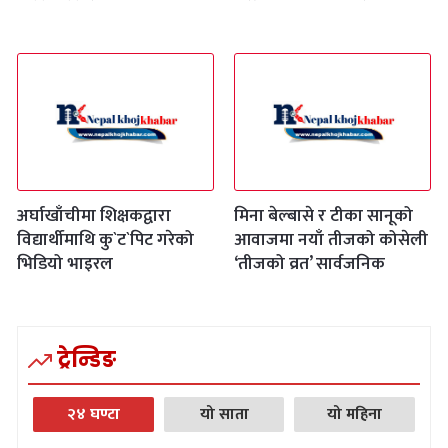
अर्घाखाँचीमा शिक्षकद्वारा
मिना बेल्बासे र टीका सानूको
विद्यार्थीमाथि कु`ट`पिट गरेको
आवाजमा नयाँ तीजको कोसेली
भिडियो भाइरल
‘तीजको व्रत’ सार्वजनिक
ट्रेन्डिङ
२४ घण्टा
यो साता
यो महिना