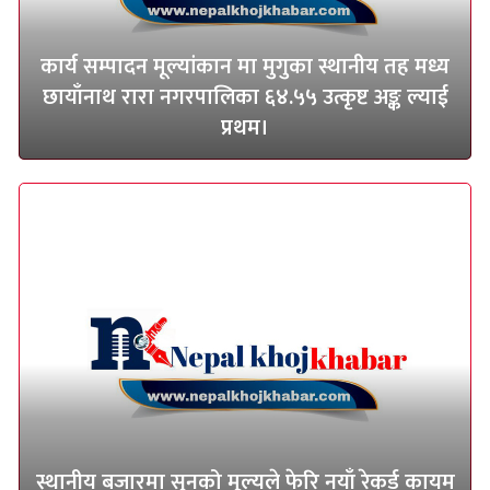
कार्य सम्पादन मूल्यांकान मा मुगुका स्थानीय तह मध्य
छायाँनाथ रारा नगरपालिका ६४.५५ उत्कृष्ट अङ्क ल्याई
प्रथम।
स्थानीय बजारमा सुनको मूल्यले फेरि नयाँ रेकर्ड कायम