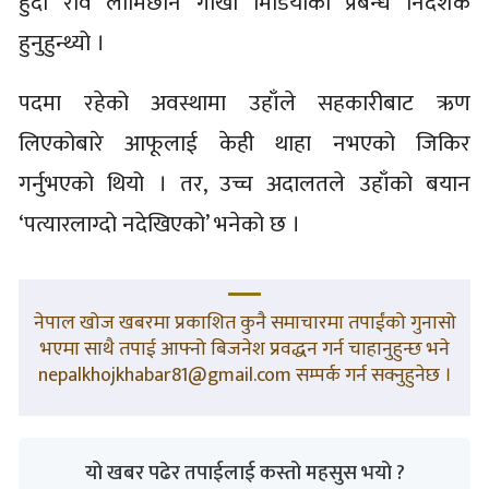
हुँदा रवि लामिछाने गोर्खा मिडियाको प्रबन्ध निर्देशक
हुनुहुन्थ्यो ।
पदमा रहेको अवस्थामा उहाँले सहकारीबाट ऋण
लिएकोबारे आफूलाई केही थाहा नभएको जिकिर
गर्नुभएको थियो । तर, उच्च अदालतले उहाँको बयान
‘पत्यारलाग्दो नदेखिएको’ भनेको छ ।
नेपाल खोज खबरमा प्रकाशित कुनै समाचारमा तपाईंको गुनासो
भएमा साथै तपाई आफ्नो बिजनेश प्रवद्धन गर्न चाहानुहुन्छ भने
nepalkhojkhabar81@gmail.com सम्पर्क गर्न सक्नुहुनेछ ।
यो खबर पढेर तपाईलाई कस्तो महसुस भयो ?