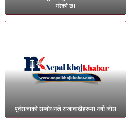
गरेको छ।
पूर्वराजाको सम्बोधनले राजावादीहरूमा नयाँ जोस