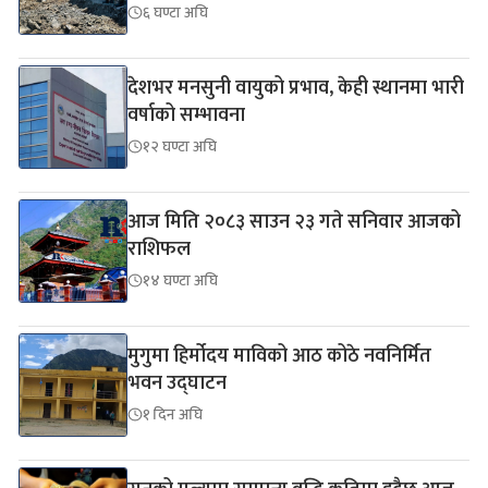
६ घण्टा अघि
देशभर मनसुनी वायुको प्रभाव, केही स्थानमा भारी
वर्षाको सम्भावना
१२ घण्टा अघि
आज मिति २०८३ साउन २३ गते सनिवार आजको
राशिफल
१४ घण्टा अघि
मुगुमा हिर्मोदय माविको आठ कोठे नवनिर्मित
भवन उद्घाटन
१ दिन अघि