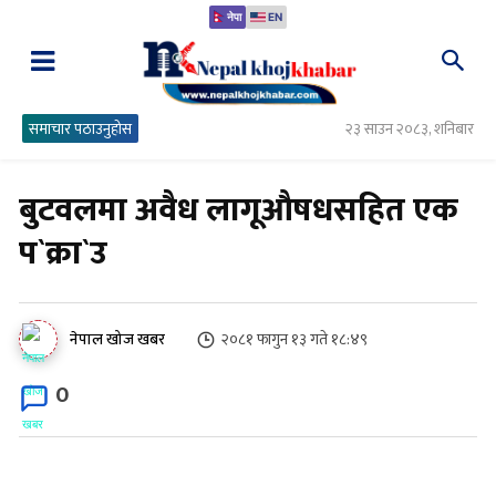
नेपा
EN
समाचार पठाउनुहोस
२३ साउन २०८३, शनिबार
बुटवलमा अवैध लागूऔषधसहित एक
प`क्रा`उ
२०८१ फागुन १३ गते १८:४९
नेपाल खोज खबर
0