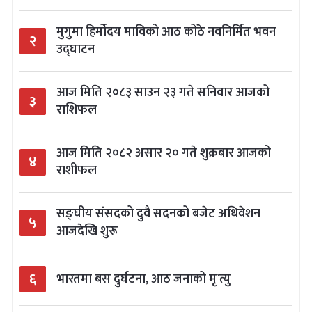
मुगुमा हिर्मोदय माविको आठ कोठे नवनिर्मित भवन
२
उद्घाटन
आज मिति २०८३ साउन २३ गते सनिवार आजको
३
राशिफल
आज मिति २०८२ असार २० गते शुक्रबार आजको
४
राशीफल
सङ्घीय संसदको दुवै सदनको बजेट अधिवेशन
५
आजदेखि शुरू
६
भारतमा बस दुर्घटना, आठ जनाको मृ`त्यु