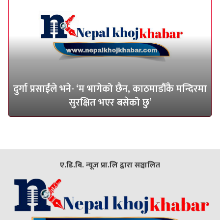
दुर्गा प्रसाईंले भने- ‘म भागेको छैन, काठमाडौँकै मन्दिरमा
सुरक्षित भएर बसेको छु’
ए.डि.बि. न्यूज प्रा.लि द्वारा सञ्चालित