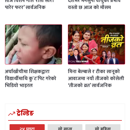
तीज विशेष गीत ‘रातो सारी
देशभर मनसुनी वायुको प्रभाव
पारेर फरर’ सार्वजनिक
यस्तो छ आज को मौसम
अर्घाखाँचीमा शिक्षकद्वारा
मिना बेल्बासे र टीका सानूको
विद्यार्थीमाथि कु`ट`पिट गरेको
आवाजमा नयाँ तीजको कोसेली
भिडियो भाइरल
‘तीजको व्रत’ सार्वजनिक
ट्रेन्डिङ
२४ घण्टा
यो साता
यो महिना