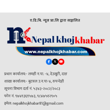
ए.डि.बि. न्यूज प्रा.लि द्वारा सञ्चालित
प्रधान कार्यालय:- लमही न.पा. -४, देउखुरी, दाङ
शाखा कार्यालय:- बुटवल उ.न.पा-४, रुपन्देही
सूचना विभाग दर्ता नं. ५३४३-२०८२/२०८३
फोन नं. ९७४९३६९५७३, ९८४७५१२९०५
इमेल: nepalkhojkhabar81@gmail.com