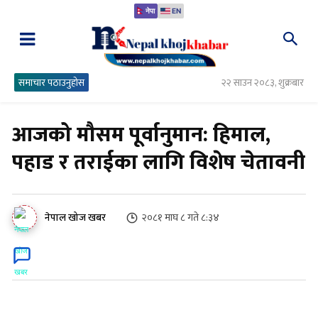
नेपा
EN
समाचार पठाउनुहोस
२२ साउन २०८३, शुक्रबार
आजको मौसम पूर्वानुमान: हिमाल,
पहाड र तराईका लागि विशेष चेतावनी
२०८१ माघ ८ गते ८:३४
नेपाल खोज खबर