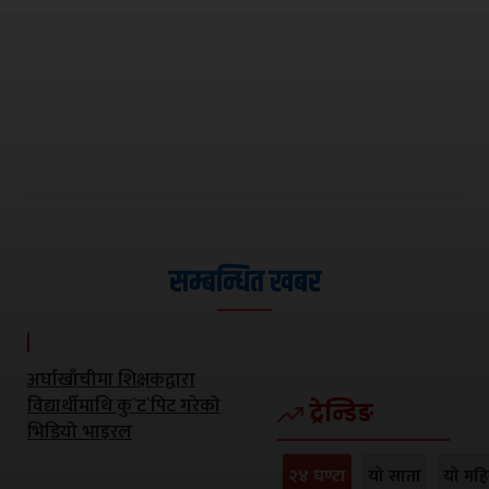
सम्बन्धित खबर
अर्घाखाँचीमा शिक्षकद्वारा
विद्यार्थीमाथि कु`ट`पिट गरेको
ट्रेन्डिङ
भिडियो भाइरल
२४ घण्टा
यो साता
यो महि