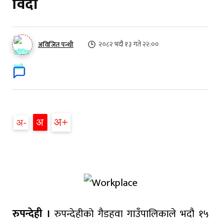
विदा
२०८२ भदौ १३ गते २२:००
अविजित पन्थी
अ
अ
अ
रुपन्देही ।
रुपन्देहीको गैडहवा गाउँपालिकाले भदौ १५