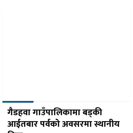
नेपा
EN
समाचार पठाउनुहोस
२१ साउन २०८३, बिहिबार
गैडहवा गाउँपालिकामा बड्की
आईतबार पर्वको अवसरमा स्थानीय