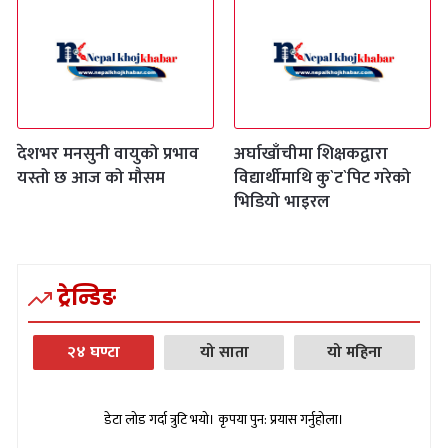
देशभर मनसुनी वायुको प्रभाव
अर्घाखाँचीमा शिक्षकद्वारा
यस्तो छ आज को मौसम
विद्यार्थीमाथि कु`ट`पिट गरेको
भिडियो भाइरल
ट्रेन्डिङ
२४ घण्टा
यो साता
यो महिना
डेटा लोड गर्दा त्रुटि भयो। कृपया पुन: प्रयास गर्नुहोला।