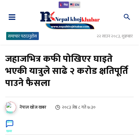
नेपा
EN
समाचार पठाउनुहोस
२२ साउन २०८३, शुक्रबार
जहाजभित्र कफी पोखिएर घाइते
भएकी यात्रुले साढे २ करोड क्षतिपूर्ति
पाउने फैसला
२०८३ जेष्ठ ८ गते ७:३०
नेपाल खोज खबर