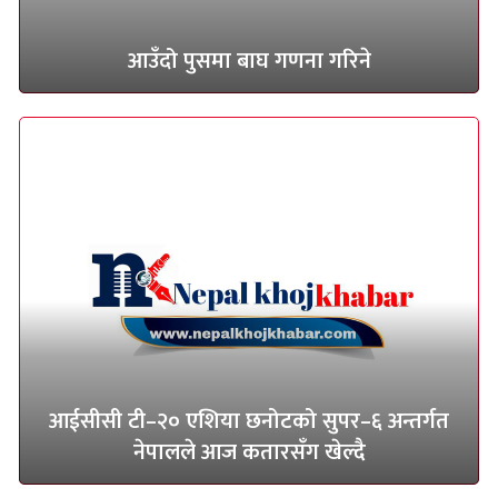
आउँदो पुसमा बाघ गणना गरिने
आईसीसी टी–२० एशिया छनोटको सुपर–६ अन्तर्गत
नेपालले आज कतारसँग खेल्दै