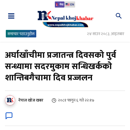
नेपा
EN
समाचार पठाउनुहोस
२४ साउन २०८३, आइतबार
अर्घाखाँचीमा प्रजातन्त्र दिवसको पुर्व
सन्ध्यामा सदरमुकाम सन्धिखर्ककाे
शान्तिबगैचामा दिव प्रज्जलन
२०८१ फागुन ६ गते २२:१७
नेपाल खोज खबर