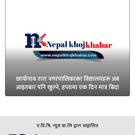
छायाँनाथ रारा नगरपालिकाका विद्यालयहरू अब
आइतबार पनि खुल्ने, हप्तामा एक दिन मात्र बिदा
ए.डि.बि. न्यूज प्रा.लि द्वारा सञ्चालित