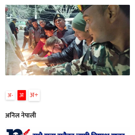
अ
अ
अ
अनिल नेपाली