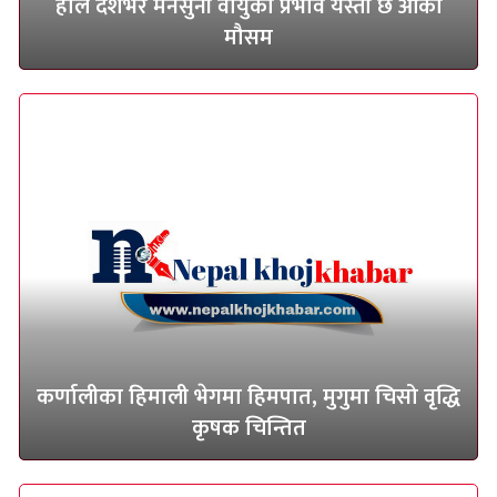
हाल देशभर मनसुनी वायुको प्रभाव यस्तो छ आको
मौसम
कर्णालीका हिमाली भेगमा हिमपात, मुगुमा चिसो वृद्धि
कृषक चिन्तित