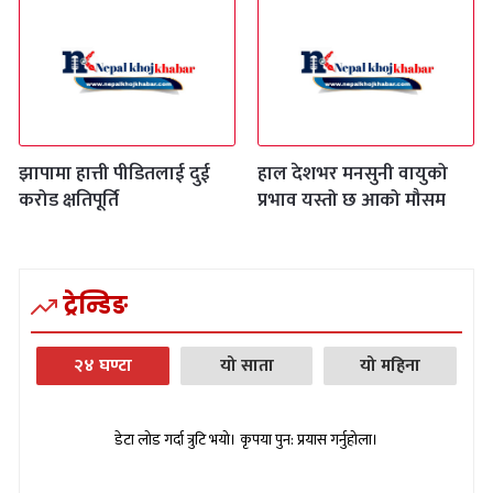
झापामा हात्ती पीडितलाई दुई
हाल देशभर मनसुनी वायुको
करोड क्षतिपूर्ति
प्रभाव यस्तो छ आको मौसम
ट्रेन्डिङ
२४ घण्टा
यो साता
यो महिना
डेटा लोड गर्दा त्रुटि भयो। कृपया पुन: प्रयास गर्नुहोला।