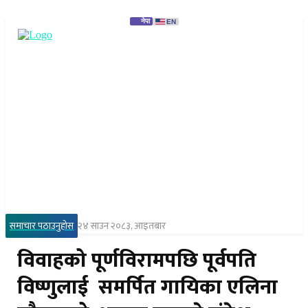
नेपा
EN
समाचार पठाउनुहोस
२४ साउन २०८३, आइतबार
विवाहको पूर्णविरामपछि पूर्वपति
विष्णुलाई समर्पित गायिका एलिना