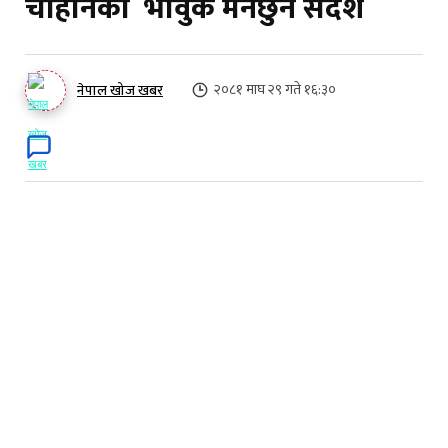
चौहानको भावुक मनछुने संदेश
२०८१ माघ २९ गते १६:३०
नेपाल खोज खबर