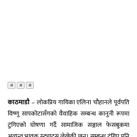
अ
अ
अ
काठमाडौ
– लोकप्रिय गायिका एलिना चौहानले पूर्वपति
विष्णु सापकोटासँगको वैवाहिक सम्बन्ध कानुनी रूपमा
टुंगिएको घोषणा गर्दै सामाजिक सञ्जाल फेसबुकमा
अत्यन्त भावुक स्ट्याटस लेखेकी छन्। सम्बन्ध टुंगिए पनि