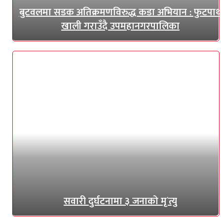
बुटवलमा सडक अतिक्रमणविरुद्ध कडा अभियान : फुटपा
खाली गराउँदै उपमहानगरपालिका
सवारी दुर्घटनामा ३ जनाको मृ`त्यु