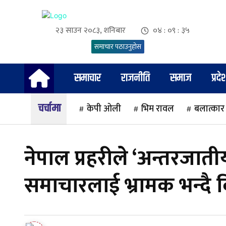
२३ साउन २०८३, शनिबार
०४ : ०९ : ३५
समाचार पठाउनुहोस
समाचार
राजनीति
समाज
प्रदे
चर्चामा
केपी ओली
भिम रावल
बलात्कार
नेपाल प्रहरीले ‘अन्तरजाती
समाचारलाई भ्रामक भन्दै व