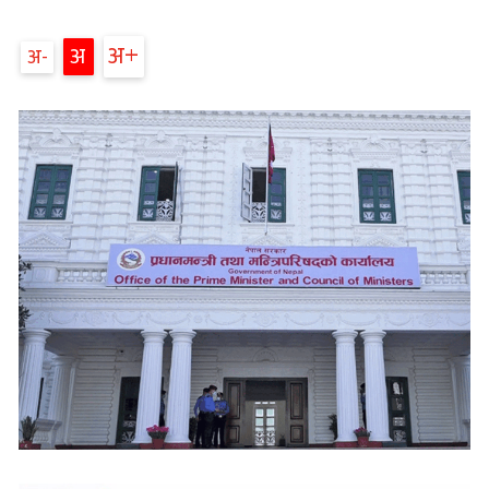
अ
अ
अ