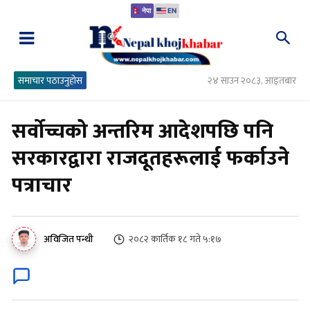
नेपा
EN
समाचार पठाउनुहोस
२४ साउन २०८३, आइतबार
सर्वोच्चको अन्तरिम आदेशपछि पनि
सरकारद्वारा राजदूतहरूलाई फर्काउने
पत्राचार
२०८२ कार्तिक १८ गते ५:१७
अविजित पन्थी