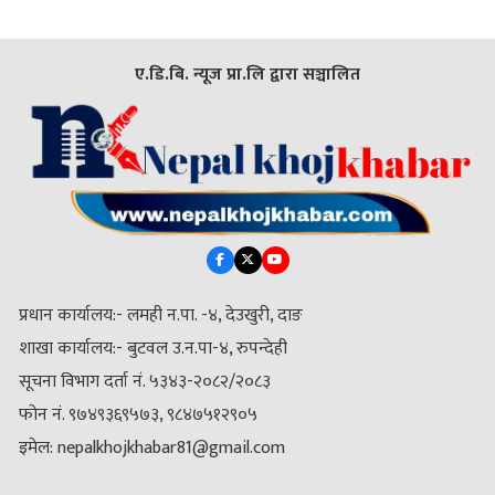
ए.डि.बि. न्यूज प्रा.लि द्वारा सञ्चालित
प्रधान कार्यालय:- लमही न.पा. -४, देउखुरी, दाङ
शाखा कार्यालय:- बुटवल उ.न.पा-४, रुपन्देही
सूचना विभाग दर्ता नं. ५३४३-२०८२/२०८३
फोन नं. ९७४९३६९५७३, ९८४७५१२९०५
इमेल: nepalkhojkhabar81@gmail.com