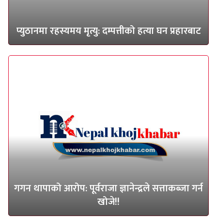
प्युठानमा रहस्यमय मृत्यु: दम्पत्तीको हत्या घन प्रहारबाट
गगन थापाको आरोप: पूर्वराजा ज्ञानेन्द्रले सत्ताकब्जा गर्न
खोजे!!