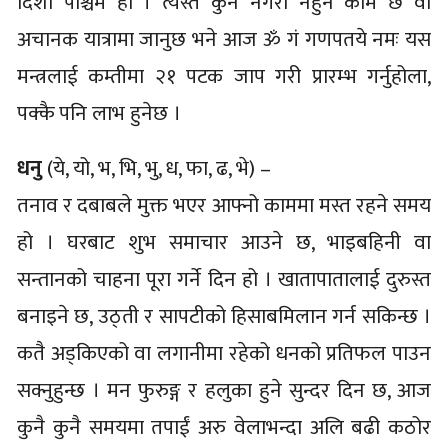
दिशा पश्चिम हो । त्यस्तै कुनै नगरी नहुने काम छ वा
अचानक यात्रामा जानुछ भने आज ॐ गं गणपतये नमः यस
मन्त्रलाई कम्तीमा २१ पटक जाप गरी प्रारम्भ गर्नुहोला,
पक्कै पनि लाभ हुनेछ ।
धनु
(ये, यो, भ, भि, भु, ध, फा, ढ, भे) –
तनाव र दबाबले मुक्त भएर आफ्नो काममा मस्त रहने समय
हो । घरबाट शुभ समाचार आउने छ, भाइबहिनी वा
सन्तानको चाहना पूरा गर्ने दिन हो । खातापातालाई दुरुस्त
बनाइने छ, उठ्ती र सापटीको हिसाबमिलान गर्न सकिन्छ ।
कतै अड्किएको वा लगानीमा रहेको धनको प्रतिफल पाउन
सक्नुहुन्छ । मन फुरुङ्ग र हलुका हुने सुन्दर दिन छ, आज
कुनै कुनै समयमा तपाईं अरु वेलाभन्दा अलि बढी कठोर