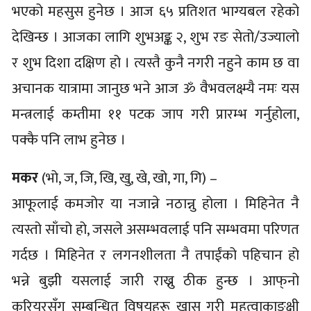
भएको महसुस हुनेछ । आज ६५ प्रतिशत भाग्यबल रहेको
देखिन्छ । आजका लागि शुभअङ्क २, शुभ रङ सेतो/उज्यालो
र शुभ दिशा दक्षिण हो । त्यस्तै कुनै नगरी नहुने काम छ वा
अचानक यात्रामा जानुछ भने आज ॐ वैभवलक्ष्म्यै नमः यस
मन्त्रलाई कम्तीमा ११ पटक जाप गरी प्रारम्भ गर्नुहोला,
पक्कै पनि लाभ हुनेछ ।
मकर
(भो, ज, जि, खि, खु, खे, खो, गा, गि) –
आफूलाई कमजोर या नजान्ने नठान्नु होला । मिहिनेत नै
त्यस्तो साँचो हो, जसले असम्भवलाई पनि सम्भवमा परिणत
गर्दछ । मिहिनेत र लगनशीलता नै तपाईंको पहिचान हो
भन्ने बुझी यसलाई जारी राख्नु ठीक हुन्छ । आफ्‌नो
करियरसँग सम्बन्धित विषयहरू खास गरी महत्वाकाङ्क्षी