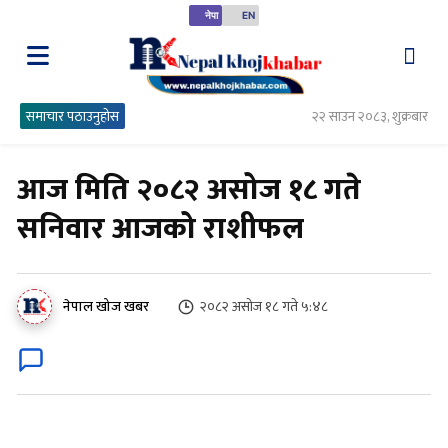
नेपा
EN
समाचार पठाउनुहोस
२२ साउन २०८३, शुक्रबार
आज मिति २०८२ असोज १८ गते
सनिवार आजको राशीफल
२०८२ असोज १८ गते ५:४८
नेपाल खोज खबर