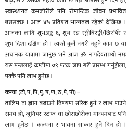
बढ्दामात्र उसको महत्त्व कति छ भन्ने आभास हुने दिन हो,
स्वास्थ्यगत कमजोरीले पनि रोमान्टिक जीवन प्रभावित
बन्नसक्छ । आज ४५ प्रतिशत भाग्यबल रहेको देखिन्छ ।
आजका लागि शुभअङ्क ६, शुभ रङ रङ्गीबिरङ्गी/छिरबिरे र
शुभ दिशा दक्षिण हो । त्यस्तै कुनै नगरी नहुने काम छ वा
अचानक यात्रामा जानुछ भने आज ॐ नागदेवताभ्यो नमः
यस मन्त्रलाई कम्तीमा ०९ पटक जाप गरी प्रारम्भ गर्नुहोला,
पक्कै पनि लाभ हुनेछ ।
कन्या
(टो, प, पि, पु, ष, ण, ठ, पे, पो) –
तालिम वा ज्ञान बढाउने विषयमा सरिक हुने र लाभ पाउने
समय हो, जुनियर स्टाफ वा छोराछोरीका माध्यमबाट पनि
लाभ हुनेछ । कल्पना र भावना साकार हुने दिन हो ।