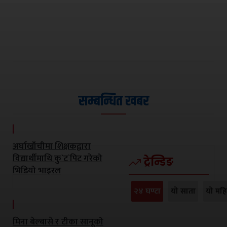
सम्बन्धित खबर
अर्घाखाँचीमा शिक्षकद्वारा
विद्यार्थीमाथि कु`ट`पिट गरेको
ट्रेन्डिङ
भिडियो भाइरल
२४ घण्टा
यो साता
यो महि
मिना बेल्बासे र टीका सानूको