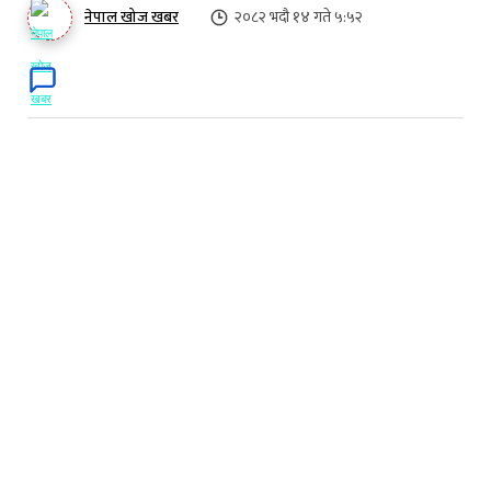
२०८२ भदौ १४ गते ५:५२
नेपाल खोज खबर