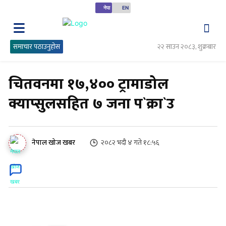
नेपा
EN
समाचार पठाउनुहोस
२२ साउन २०८३, शुक्रबार
चितवनमा १७,४०० ट्रामाडोल
क्याप्सुलसहित ७ जना प`क्रा`उ
२०८२ भदौ ४ गते १८:५६
नेपाल खोज खबर