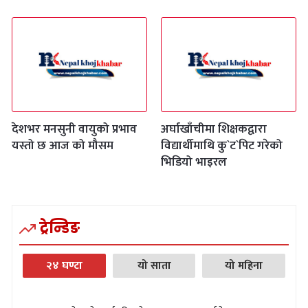
देशभर मनसुनी वायुको प्रभाव
अर्घाखाँचीमा शिक्षकद्वारा
यस्तो छ आज को मौसम
विद्यार्थीमाथि कु`ट`पिट गरेको
भिडियो भाइरल
ट्रेन्डिङ
२४ घण्टा
यो साता
यो महिना