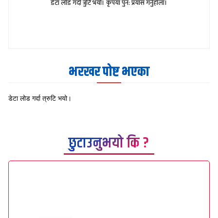
डेटा लोड गर्दा त्रुटि भयो। कृपया पुन: प्रयास गर्नुहोला।
भरखर पोष्ट भएका
डेटा लोड गर्दा त्रुटि भयो।
छुटाउनुभयो कि ?