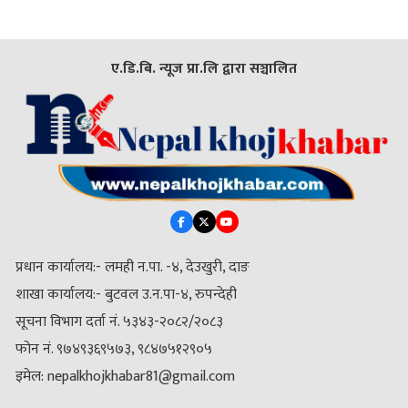
ए.डि.बि. न्यूज प्रा.लि द्वारा सञ्चालित
प्रधान कार्यालय:- लमही न.पा. -४, देउखुरी, दाङ
शाखा कार्यालय:- बुटवल उ.न.पा-४, रुपन्देही
सूचना विभाग दर्ता नं. ५३४३-२०८२/२०८३
फोन नं. ९७४९३६९५७३, ९८४७५१२९०५
इमेल: nepalkhojkhabar81@gmail.com