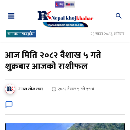
नेपा
EN
समाचार पठाउनुहोस
२३ साउन २०८३, शनिबार
आज मिति २०८२ वैशाख ५ गते
शुक्रबार आजको राशीफल
२०८२ वैशाख ५ गते ५:४४
नेपाल खोज खबर