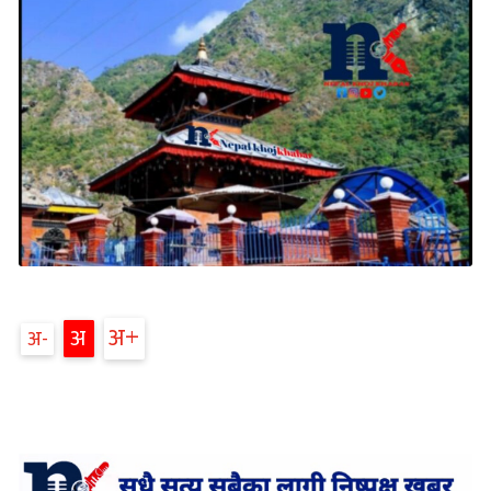
अ
अ
अ