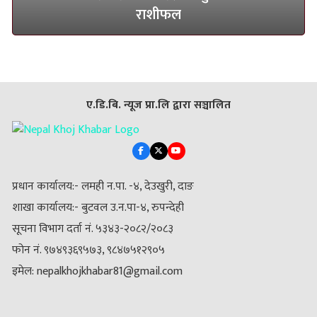
राशीफल
ए.डि.बि. न्यूज प्रा.लि द्वारा सञ्चालित
प्रधान कार्यालय:- लमही न.पा. -४, देउखुरी, दाङ
शाखा कार्यालय:- बुटवल उ.न.पा-४, रुपन्देही
सूचना विभाग दर्ता नं. ५३४३-२०८२/२०८३
फोन नं. ९७४९३६९५७३, ९८४७५१२९०५
इमेल: nepalkhojkhabar81@gmail.com