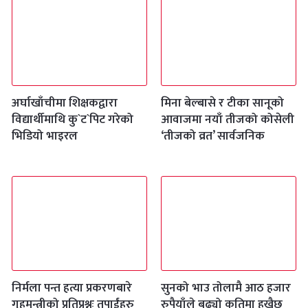
अर्घाखाँचीमा शिक्षकद्वारा
मिना बेल्बासे र टीका सानूको
विद्यार्थीमाथि कु`ट`पिट गरेको
आवाजमा नयाँ तीजको कोसेली
भिडियो भाइरल
‘तीजको व्रत’ सार्वजनिक
निर्मला पन्त हत्या प्रकरणबारे
सुनको भाउ तोलामै आठ हजार
गृहमन्त्रीको प्रतिप्रश्नः तपाईंहरु
रुपैयाँले बढ्यो कतिमा हुखैछ