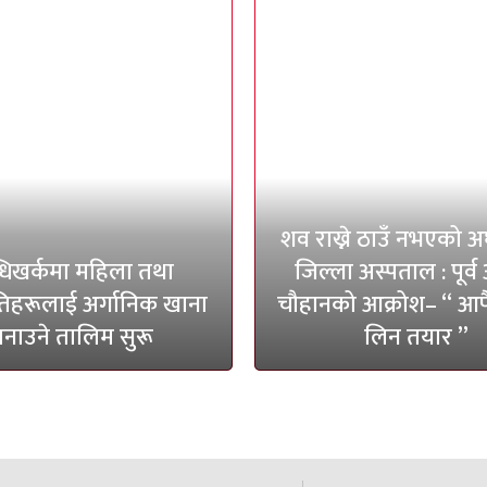
शव राख्ने ठाउँ नभएको अर
धिखर्कमा महिला तथा
जिल्ला अस्पताल : पूर्व 
हरूलाई अर्गानिक खाना
चौहानको आक्रोश– “ आफै
नाउने तालिम सुरू
लिन तयार ”