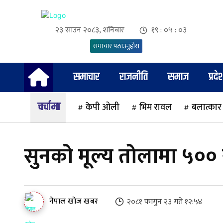
२३ साउन २०८३, शनिबार
१९ : ०५ : ०४
समाचार पठाउनुहोस
समाचार
राजनीति
समाज
प्रदे
चर्चामा
केपी ओली
भिम रावल
बलात्कार
सुनको मूल्य तोलामा ५०० र
नेपाल खोज खबर
२०८१ फागुन २३ गते १२:५४