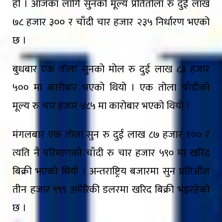
हो । आजका लागि सुनको मूल्य प्रतितोला रु दुई लाख
७८ हजार ३०० र चाँदी चार हजार २३५ निर्धारण भएको
छ ।
बुधबार एक तोला सुनको मोल रु दुई लाख ८३ हजार
५०० मा कारोबार भएको थियो । एक तोला चाँदीको
मूल्य रु चार हजार ४८५ मा कारोबार भएको थियो ।
मंगलबार एक तोला सुन रु दुई लाख ८७ हजार १०० र
त्यति नै परिमाणको चाँदी रु चार हजार ५९० मा खरिद
बिक्री भएको थियो । अन्तराष्ट्रिय बजारमा सुन प्रतिऔंश
तीन हजार ९९९ अमेरिकी डलरमा खरिद बिक्री भइरहेको
छ ।