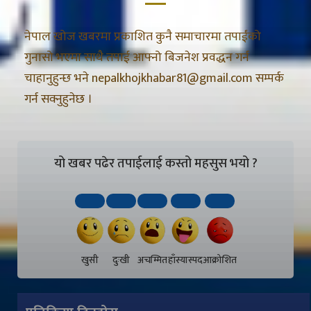
नेपाल खोज खबरमा प्रकाशित कुनै समाचारमा तपाईंको
गुनासो भएमा साथै तपाई आफ्नो बिजनेश प्रवद्धन गर्न
चाहानुहुन्छ भने nepalkhojkhabar81@gmail.com सम्पर्क
गर्न सक्नुहुनेछ ।
यो खबर पढेर तपाईलाई कस्तो महसुस भयो ?
खुसी
दुःखी
अचम्मित
हाँस्यास्पद
आक्रोशित