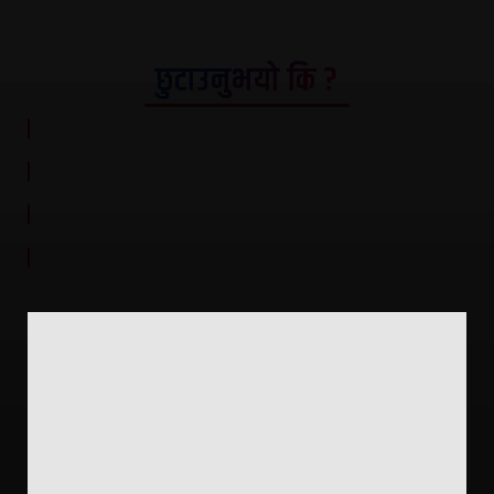
छुटाउनुभयो कि ?
ए.डि.बि. न्यूज प्रा.लि द्वारा सञ्चालित
प्रधान कार्यालय:- लमही न.पा. -४, देउखुरी, दाङ