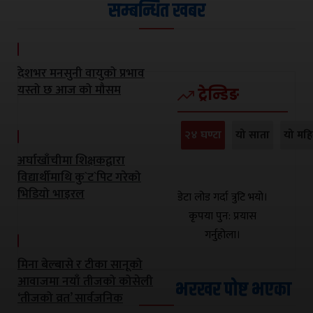
सम्बन्धित खबर
देशभर मनसुनी वायुको प्रभाव
यस्तो छ आज को मौसम
ट्रेन्डिङ
२४ घण्टा
यो साता
यो महि
अर्घाखाँचीमा शिक्षकद्वारा
विद्यार्थीमाथि कु`ट`पिट गरेको
भिडियो भाइरल
डेटा लोड गर्दा त्रुटि भयो।
कृपया पुन: प्रयास
गर्नुहोला।
मिना बेल्बासे र टीका सानूको
आवाजमा नयाँ तीजको कोसेली
भरखर पोष्ट भएका
‘तीजको व्रत’ सार्वजनिक