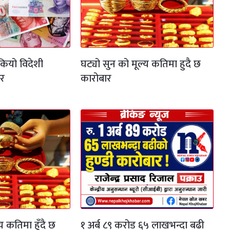
ियो विदेशी
घट्यो सुन को मूल्य कतिमा हुदै छ
दर
कारोबार
य कतिमा हुँदै छ
१ अर्ब ८९ करोड ६५ लाखभन्दा बढी