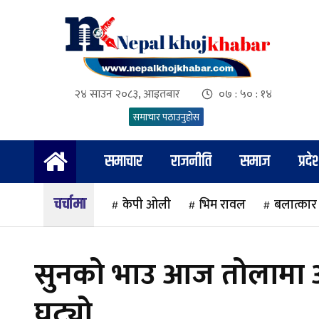
२४ साउन २०८३, आइतबार
०७ : ५० : १५
समाचार पठाउनुहोस
समाचार
राजनीति
समाज
प्रदे
चर्चामा
केपी ओली
भिम रावल
बलात्कार
सुनको भाउ आज तोलामा आ
घट्यो