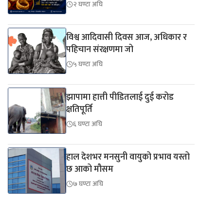
२ घण्टा अघि
विश्व आदिवासी दिवस आज, अधिकार र
पहिचान संरक्षणमा जो
५ घण्टा अघि
झापामा हात्ती पीडितलाई दुई करोड
क्षतिपूर्ति
६ घण्टा अघि
हाल देशभर मनसुनी वायुको प्रभाव यस्तो
छ आको मौसम
७ घण्टा अघि