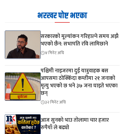
भरखर पोष्ट भएका
सरकारको मूल्यांकन गरिहाल्ने समय अझै
भएको छैन: सभापति रवि लामिछाने
४ मिनेट अघि
पश्चिमी नाइजरमा दुई यात्रुवाहक बस
आपसमा ठोक्किँदा कम्तीमा २१ जनाको
मृत्यु भएको छ भने ३७ जना घाइते भएका
छन्
३२ मिनेट अघि
आज सुनको भाउ तोलामा चार हजार
रुपैयाँ ले बढ्यो