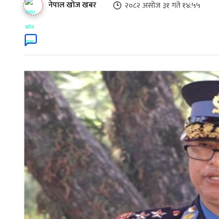
नेपाल खोज खबर
२०८२ असोज ३१ गते १४:५५