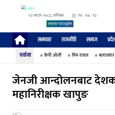
२३ साउन २०८३, शनिबार
१४ : ५७ : १४
समाचार पठाउनुहोस
समाचार
राजनीति
समाज
प्रदे
चर्चामा
केपी ओली
भिम रावल
बलात्कार
जेनजी आन्दोलनबाट देशको
महानिरीक्षक खापुङ