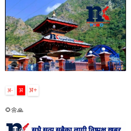
अ
अ
अ
🌻🌼🙏