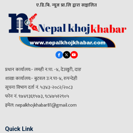
ए.डि.बि. न्यूज प्रा.लि द्वारा सञ्चालित
प्रधान कार्यालय:- लमही न.पा. -४, देउखुरी, दाङ
शाखा कार्यालय:- बुटवल उ.न.पा-४, रुपन्देही
सूचना विभाग दर्ता नं. ५३४३-२०८२/२०८३
फोन नं. ९७४९३६९५७३, ९८४७५१२९०५
इमेल: nepalkhojkhabar81@gmail.com
Quick Link