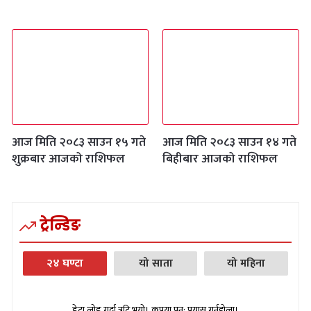
आज मिति २०८३ साउन १५ गते
आज मिति २०८३ साउन १४ गते
शुक्रबार आजको राशिफल
बिहीबार आजको राशिफल
ट्रेन्डिङ
२४ घण्टा
यो साता
यो महिना
डेटा लोड गर्दा त्रुटि भयो। कृपया पुन: प्रयास गर्नुहोला।