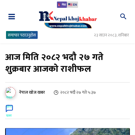
नेपा
EN
समाचार पठाउनुहोस
२३ साउन २०८३, शनिबार
आज मिति २०८२ भदौ २७ गते
शुक्रबार आजको राशीफल
२०८२ भदौ २७ गते ५:३७
नेपाल खोज खबर