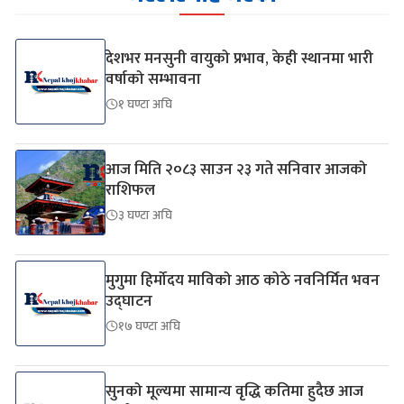
देशभर मनसुनी वायुको प्रभाव, केही स्थानमा भारी
वर्षाको सम्भावना
१ घण्टा अघि
आज मिति २०८३ साउन २३ गते सनिवार आजको
राशिफल
३ घण्टा अघि
मुगुमा हिर्मोदय माविको आठ कोठे नवनिर्मित भवन
उद्घाटन
१७ घण्टा अघि
सुनको मूल्यमा सामान्य वृद्धि कतिमा हुदैछ आज