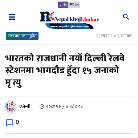
नेपा
EN
समाचार पठाउनुहोस
२३ साउन २०८३, शनिबार
भारतको राजधानी नयाँ दिल्ली रेलवे
स्टेशनमा भागदौड हुँदा १५ जनाको
मृ`त्यु
२०८१ फागुन ४ गते ८:०८
एजेन्सी
0