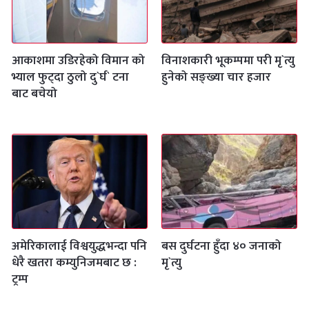
आकाशमा उडिरहेको विमान को
विनाशकारी भूकम्पमा परी मृ`त्यु
भ्याल फुट्दा ठुलो दु`र्घ` टना
हुनेको सङ्ख्या चार हजार
बाट बचेयो
अमेरिकालाई विश्वयुद्धभन्दा पनि
बस दुर्घटना हुँदा ४० जनाको
धेरै खतरा कम्युनिजमबाट छ :
मृ`त्यु
ट्रम्प