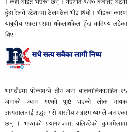
। केही घाइते भएका छन् । गएराति ९/१० बजेतिर घटना
हुँदा रेलवे स्टेशनमा ठेलमठेल भीड थियो । भीडका कारण
यात्रुबीच एकआपसमा धकेलाधकेल हुँदा कतिपय लडेका
थिए ।
भागदौडमा परेकामध्ये तीन जना बालबालिकासहित १५
जनाको ज्यान गएको पुष्टि भएको लोक नायक
अस्पताललाई उद्धृत गरी भारतीय सञ्चारमाध्यमले जनाएका
छन् । भारतको प्रयागराजमा चलिरहेको कुम्भमेलामा