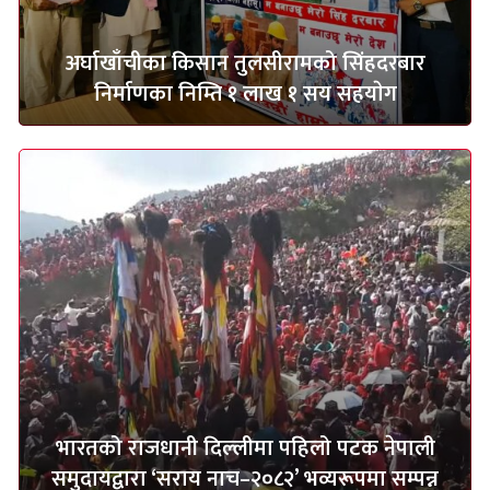
अर्घाखाँचीका किसान तुलसीरामको सिंहदरबार
निर्माणका निम्ति १ लाख १ सय सहयाेग
भारतको राजधानी दिल्लीमा पहिलो पटक नेपाली
समुदायद्वारा ‘सराय नाच–२०८२’ भव्यरूपमा सम्पन्न