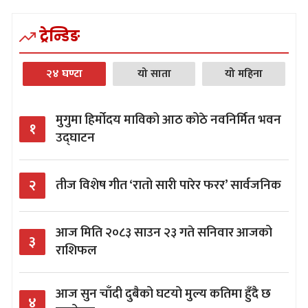
ट्रेन्डिङ
२४ घण्टा
यो साता
यो महिना
मुगुमा हिर्मोदय माविको आठ कोठे नवनिर्मित भवन
१
उद्घाटन
२
तीज विशेष गीत ‘रातो सारी पारेर फरर’ सार्वजनिक
आज मिति २०८३ साउन २३ गते सनिवार आजको
३
राशिफल
आज सुन चाँदी दुबैको घटयो मुल्य कतिमा हुँदै छ
४