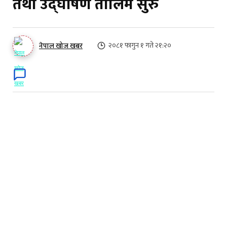
तथा उद्घोषण तालिम सुरु
२०८१ फागुन १ गते २१:२०
नेपाल खोज खबर