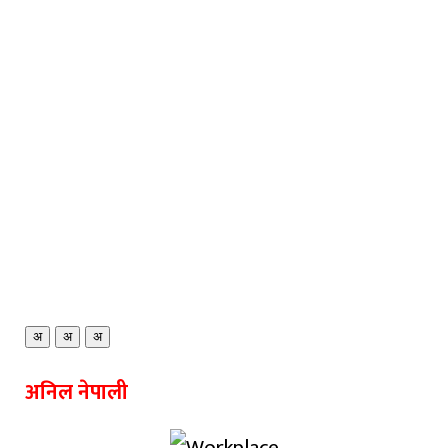
अ
अ
अ
अनिल नेपाली