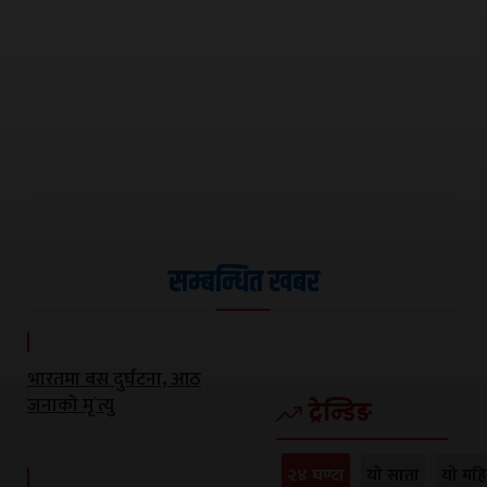
सम्बन्धित खबर
भारतमा बस दुर्घटना, आठ
जनाको मृ`त्यु
ट्रेन्डिङ
२४ घण्टा
यो साता
यो महि