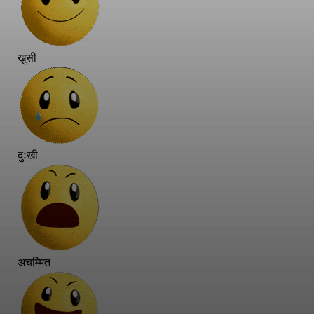
खुसी
दुःखी
अचम्मित