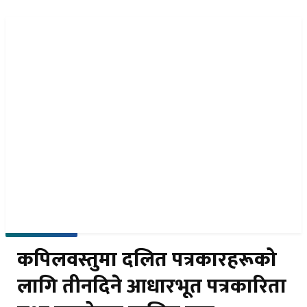
नेपा
EN
समाचार पठाउनुहोस
२३ साउन २०८३, शनिबार
कपिलवस्तुमा दलित पत्रकारहरूको
लागि तीनदिने आधारभूत पत्रकारिता