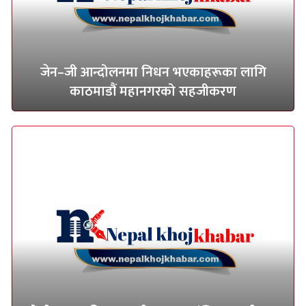
जेन–जी आन्दोलनमा निधन भएकाहरूका लागि
काठमाडौं महानगरको सहजीकरण