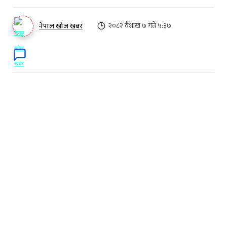
२०८२ वैशाख ७ गते ५:३७
नेपाल खोज खबर