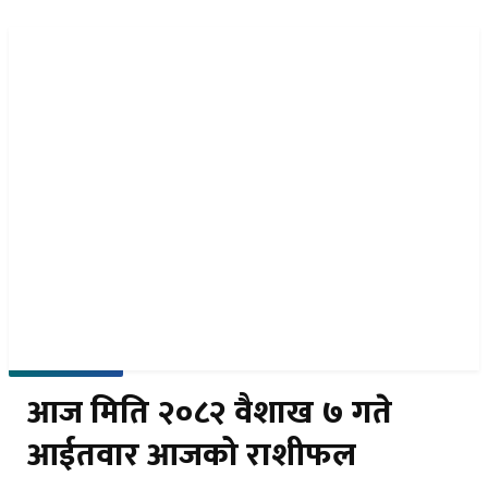
नेपा
EN
समाचार पठाउनुहोस
२१ साउन २०८३, बिहिबार
आज मिति २०८२ वैशाख ७ गते
आईतवार आजको राशीफल