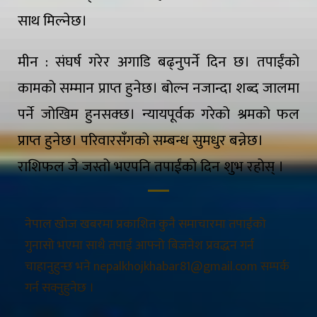
साथ मिल्नेछ।
मीन : संघर्ष गरेर अगाडि बढ्नुपर्ने दिन छ। तपाईंको
कामको सम्मान प्राप्त हुनेछ। बोल्न नजान्दा शब्द जालमा
पर्ने जोखिम हुनसक्छ। न्यायपूर्वक गरेको श्रमको फल
प्राप्त हुनेछ। परिवारसँगको सम्बन्ध सुमधुर बन्नेछ।
राशिफल जे जस्तो भएपनि तपाईंको दिन शुभ रहोस् ।
नेपाल खोज खबरमा प्रकाशित कुनै समाचारमा तपाईंको
गुनासो भएमा साथै तपाई आफ्नो बिजनेश प्रवद्धन गर्न
चाहानुहुन्छ भने nepalkhojkhabar81@gmail.com सम्पर्क
गर्न सक्नुहुनेछ ।