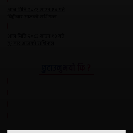
आज मिति २०८३ साउन १४ गते
बिहीबार आजको राशिफल
आज मिति २०८३ साउन १३ गते
बुधबार आजको राशिफल
छुटाउनुभयो कि ?