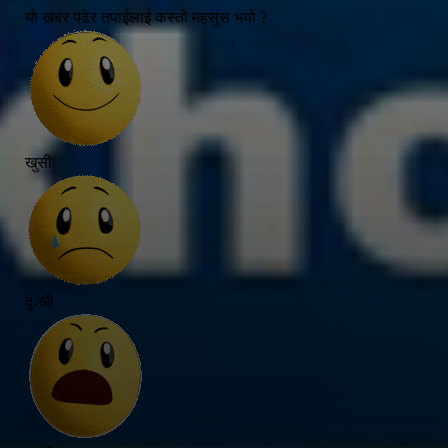
यो खबर पढेर तपाईलाई कस्तो महसुस भयो ?
खुसी
दुःखी