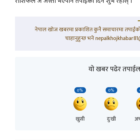
राशिफल जे जस्तो भएपनि तपाईंको दिन शुभ रहोस् ।
नेपाल खोज खबरमा प्रकाशित कुनै समाचारमा तपाईंको 
चाहानुहुन्छ भने nepalkhojkhabar81@
यो खबर पढेर तपाईल
0%
0%
खुसी
दुःखी
अच