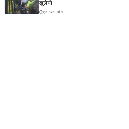
खुलेयो
१० घण्टा अघि