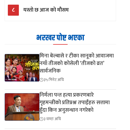
८
यस्तो छ आज को मौसम
भरखर पोष्ट भएका
मिना बेल्बासे र टीका सानूको आवाजमा
नयाँ तीजको कोसेली ‘तीजको व्रत’
सार्वजनिक
३५ मिनेट अघि
निर्मला पन्त हत्या प्रकरणबारे
गृहमन्त्रीको प्रतिप्रश्नः तपाईंहरु सत्तामा
हुँदा किन अनुसन्धान नगरेको
३ घण्टा अघि