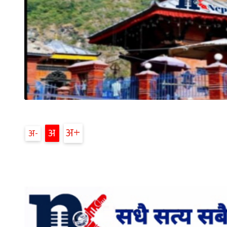
अ
अ
अ