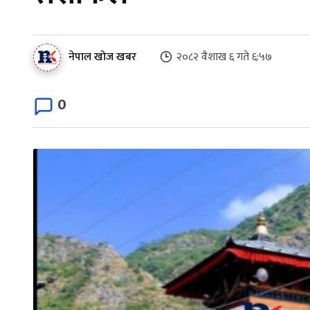
नेपाल खोज खबर
२०८२ वैशाख ६ गते ६:५७
0