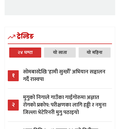
ट्रेन्डिङ
२४ घण्टा
यो साता
यो महिना
सोमबारदेखि ‘हामी सुन्छौँ’ अभियान सञ्चालन
१
गर्दै रास्वपा
मुगुको निगाले गाउँका गाईगोरुमा अज्ञात
२
रोगको प्रकोप: परीक्षणका लागि हड्डी र नमुना
जिल्ला भेटेरिनरी मुगु पठाइयो