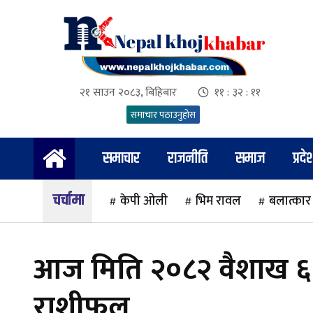
२१ साउन २०८३, बिहिबार
११ : ३२ : १२
समाचार पठाउनुहोस
समाचार
राजनीति
समाज
प्रदे
चर्चामा
केपी ओली
भिम रावल
बलात्कार
आज मिति २०८२ वैशाख ६
राशीफल