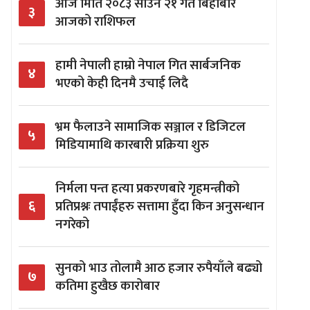
आज मिति २०८३ साउन २१ गते बिहीबार
३
आजको राशिफल
हामी नेपाली हाम्रो नेपाल गित सार्बजनिक
४
भएको केही दिनमै उचाई लिदै
भ्रम फैलाउने सामाजिक सञ्जाल र डिजिटल
५
मिडियामाथि कारबारी प्रक्रिया शुरु
निर्मला पन्त हत्या प्रकरणबारे गृहमन्त्रीको
६
प्रतिप्रश्नः तपाईंहरु सत्तामा हुँदा किन अनुसन्धान
नगरेको
सुनको भाउ तोलामै आठ हजार रुपैयाँले बढ्यो
७
कतिमा हुखैछ कारोबार