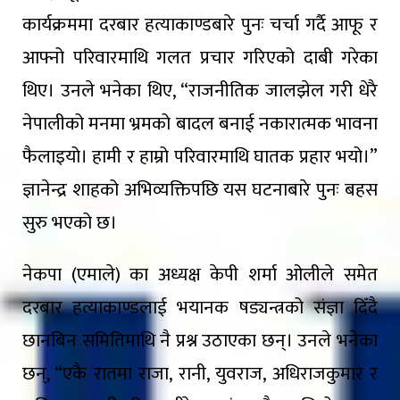
कार्यक्रममा दरबार हत्याकाण्डबारे पुनः चर्चा गर्दै आफू र
आफ्नो परिवारमाथि गलत प्रचार गरिएको दाबी गरेका
थिए। उनले भनेका थिए, “राजनीतिक जालझेल गरी धेरै
नेपालीको मनमा भ्रमको बादल बनाई नकारात्मक भावना
फैलाइयो। हामी र हाम्रो परिवारमाथि घातक प्रहार भयो।”
ज्ञानेन्द्र शाहको अभिव्यक्तिपछि यस घटनाबारे पुनः बहस
सुरु भएको छ।
नेकपा (एमाले) का अध्यक्ष केपी शर्मा ओलीले समेत
दरबार हत्याकाण्डलाई भयानक षड्यन्त्रको संज्ञा दिँदै
छानबिन समितिमाथि नै प्रश्न उठाएका छन्। उनले भनेका
छन्, “एकै रातमा राजा, रानी, युवराज, अधिराजकुमार र