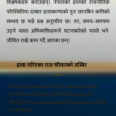
विश्लेषकहरू बताउँछन्। नेपालको हालको राजनीतिक
परिस्थितिमा दरबार हत्याकाण्डको पुनः छानबिन कत्तिको
सम्भव छ भन्ने प्रश्न अनुत्तरित छ। तर, समय–समयमा
उठ्ने यस्ता अभिव्यक्तिहरूले घटनाबारेको चासो भने
जीवित राख्ने काम गर्दै आएका छन्।
हत्या गरिएका राज परिवारको तस्बिर
नेपाल खोज खबरमा प्रकाशित कुनै समाचारमा तपाईंको
गुनासो भएमा साथै तपाई आफ्नो बिजनेश प्रवद्धन गर्न
चाहानुहुन्छ भने nepalkhojkhabar81@gmail.com सम्पर्क
गर्न सक्नुहुनेछ ।