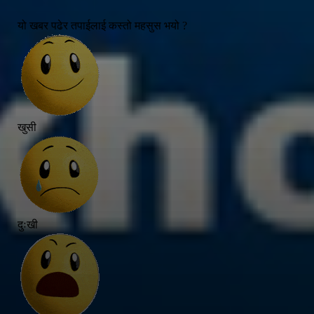
यो खबर पढेर तपाईलाई कस्तो महसुस भयो ?
खुसी
दुःखी