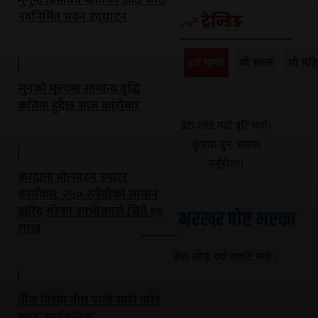
नवनिर्मित भवन उद्घाटन
ट्रेन्डिङ
२४ घण्टा
यो साता
यो महि
सुनको मूल्यमा सामान्य वृद्धि
कतिमा हुदैछ आज कारोबार
डेटा लोड गर्दा त्रुटि भयो।
कृपया पुन: प्रयास
गर्नुहोला।
करदाता प्रोत्साहन उपहार
कार्यक्रम: २५० रुपैयाँको सामान
खरिद गरेका उपभोक्ताले जिते १०
भरखर पोष्ट भएका
लाख
डेटा लोड गर्दा त्रुटि भयो।
तीज विशेष गीत ‘रातो सारी पारेर
फरर’ सार्वजनिक