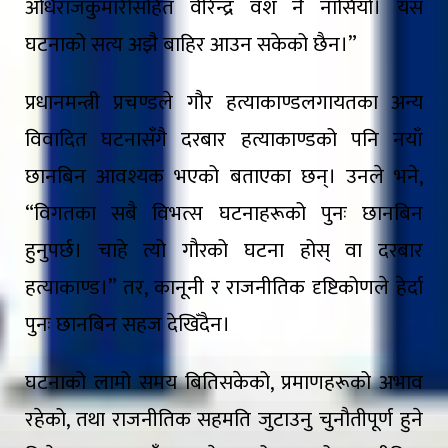
अधिराजकुमारीसहित वीरेन्द्र वंश नै नासियो। यस
घटनाको सत्य अझै बाहिर आउन सकेको छैन।”
प्रधानमन्त्री प्रचण्डले गौर हत्याकाण्डलगायतका अन्य
विवादित घटनासँगै दरबार हत्याकाण्डको पनि नयाँ
छानबिन आवश्यक भएको बताएका छन्। उनले भने,
“विगतका सबै विभत्स घटनाहरूको पुनः छानबिन
हुनुपर्छ। चाहे त्यो गौरको घटना होस् वा दरबार
हत्याकाण्ड।” तर, कानूनी र राजनीतिक दृष्टिकोणले हेर्दा
पुनः छानबिन सहज देखिँदैन।
घटनाको लामो समय बितिसकेको, प्रमाणहरूको अभाव
रहेको, तथा राजनीतिक सहमति जुटाउनु चुनौतीपूर्ण हुने