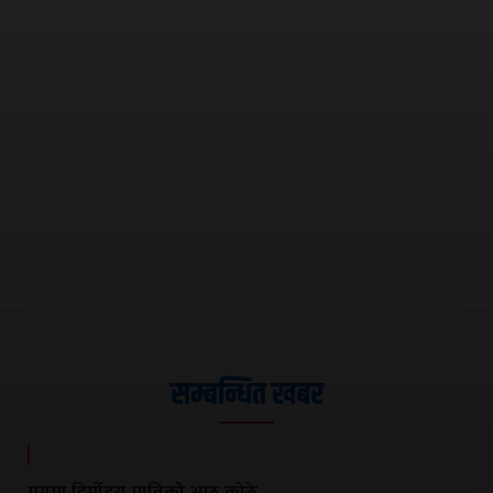
सम्बन्धित खबर
मुगुमा हिर्मोदय माविको आठ कोठे