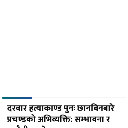
नेपा
EN
समाचार पठाउनुहोस
२२ साउन २०८३, शुक्रबार
दरबार हत्याकाण्ड पुनः छानबिनबारे
प्रचण्डको अभिव्यक्ति: सम्भावना र