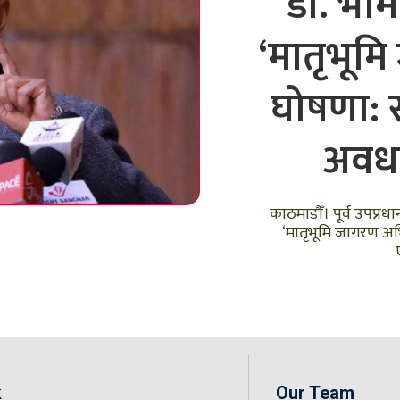
डा. भीम
‘मातृभूम
घोषणा: 
अवधा
काठमाडौँ। पूर्व उपप्रधा
‘मातृभूमि जागरण अभ
k
Our Team